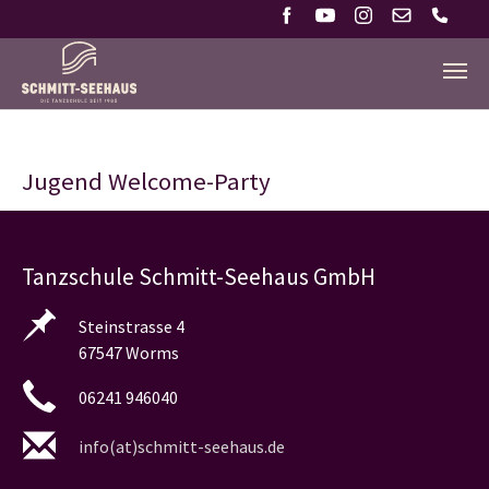
Zum Hauptinhalt springen
Jugend Welcome-Party
Tanzschule Schmitt-Seehaus GmbH
Steinstrasse 4
67547 Worms
06241 946040
info(at)schmitt-seehaus.de