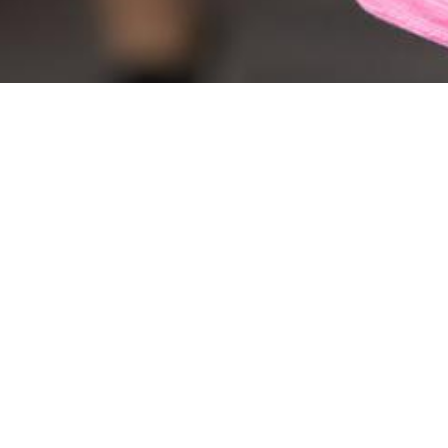
VIDEO-CL
ER-TANZKURSE
DANCI