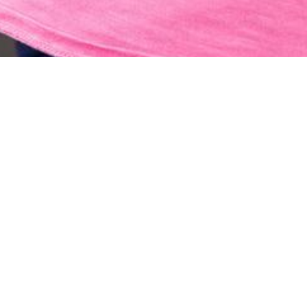
IP-
KINDERGEBURTSTA
NG