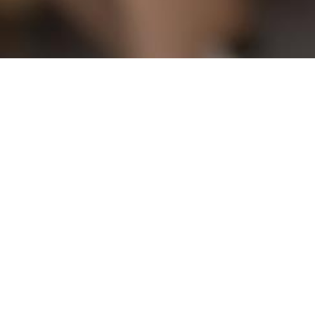
WINDELFLITZER
KIND
KINDER-