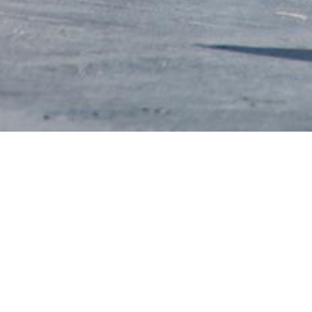
e lernt ihr neue Schritte und kleine Tänze
und
n Hits & Klassikern. Ihr trefft nette Menschen
 Starter Class