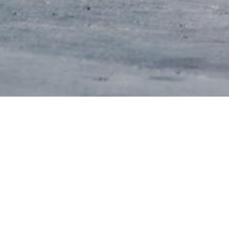
LINE DANCE
Im Linedanc
zu aktuelle
KURSTERMINE &
Level 1 -
ANMELDUNG